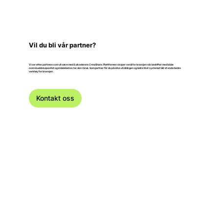
Vil du bli vår partner?
Vi ser etter partnere som vil være med å akselerere CrewShare. Plattformen skaper verdi for bransjen når bedrifter med både
overskuddskapasitet og innleiebehov tar den i bruk. Som partner får du påvirke utviklingen og bidra til at systemet blir et enda bedre
verktøy for bransjen.
Kontakt oss