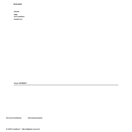
RESSURSER
Aktuelt
Hjelp
Om CrewShare
Kontakt oss
Org.nr: 935469627
Personvernerklæring
Informasjonskapsler
© 2025 CrewShare™ – Alle rettigheter reservert