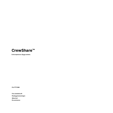
CrewShare
™
Del kompetanse. Bygg sammen.
PLATTFORM
Finn arbeidskraft
Planlegg bemanningen
Sikkerhet
KI-assistanse