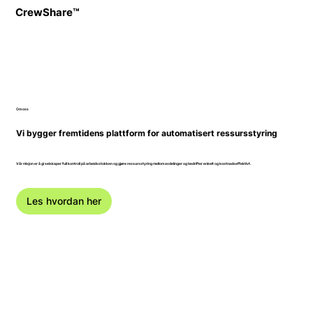
CrewShare™
Om oss
Vi bygger fremtidens plattform for automatisert ressursstyring
Vår misjon er å gi selskaper full kontroll på arbeidsstokken og gjøre ressursstyring mellom avdelinger og bedrifter enkelt og kostnadseffektivt.
Les hvordan her